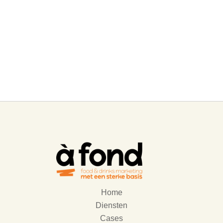
Waar kan je ons terugvinden?
A Fond Marketing
Vlaskaai 6
8500 Kortrijk
Home
Diensten
Cases