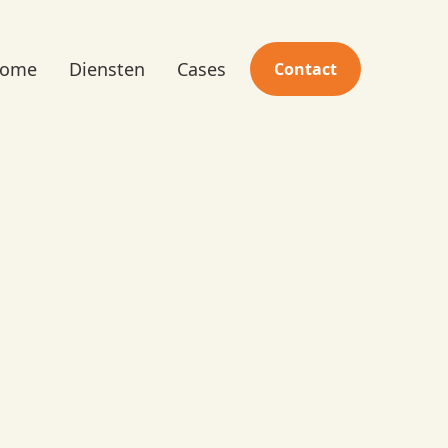
ome
Diensten
Cases
Contact
een topproduct met beperkte
ie tot een internationaal
atie, strategische
 gerichte campagnes groeide
l.